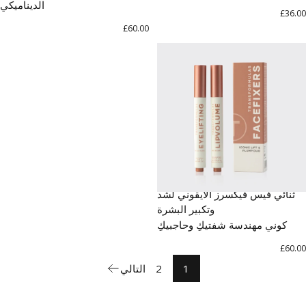
الديناميكي
£36.00
£60.00
ثنائي فيس فيكسرز الأيقوني لشد
وتكبير البشرة
كوني مهندسة شفتيكِ وحاجبيكِ
£60.00
1
2
التالي