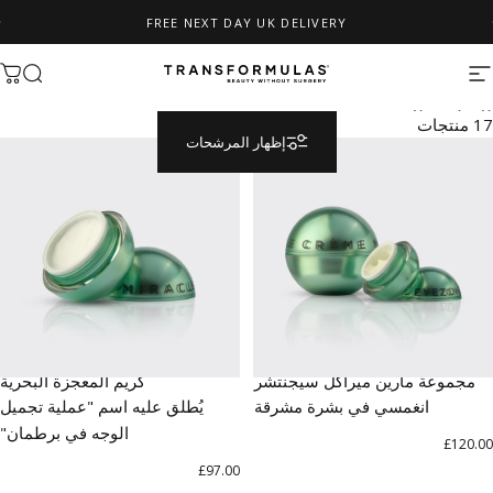
نتقل إلى المحتوى
FREE NEXT DAY UK DELIVERY
إيقاف عرض الشرائح مؤقتًا
التنقل في الموقع
Transformulas
يبحث
عر
العناية بالبشرة
17 منتجات
إظهار المرشحات
مجموعة مارين ميراكل سيجنتشر
كريم المعجزة البحرية
انغمسي في بشرة مشرقة
يُطلق عليه اسم "عملية تجميل
الوجه في برطمان"
£120.00
£97.00