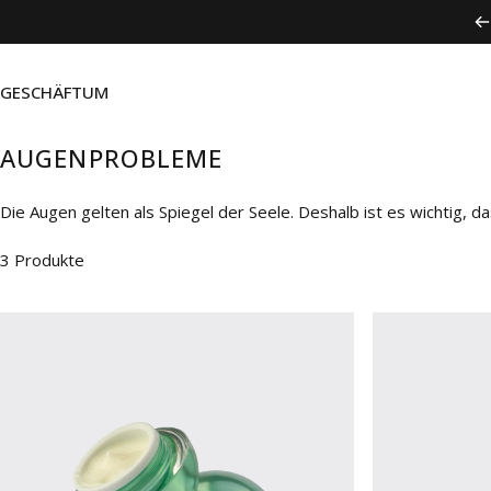
Direkt zum Inhalt
GESCHÄFT
UM
AUGENPROBLEME
Die Augen gelten als Spiegel der Seele. Deshalb ist es wichtig, 
ganzen Körper. Wir haben die letzten 20 Jahre damit verbracht, u
3 Produkte