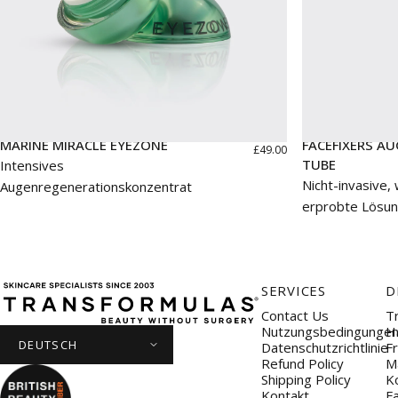
MARINE MIRACLE EYEZONE
FACEFIXERS AU
£49.00
TUBE
Intensives
Nicht-invasive, 
Augenregenerationskonzentrat
erprobte Lösung
Transformulas
SERVICES
D
Contact Us
T
Nutzungsbedingunge
H
Datenschutzrichtlinie
F
Refund Policy
M
Shipping Policy
Ko
Kontakt
F