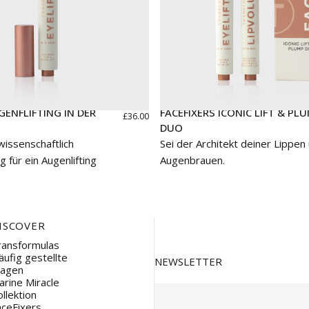
GENFLIFTING IN DER
FACEFIXERS ICONIC LIFT & PL
£36.00
DUO
wissenschaftlich
Sei der Architekt deiner Lippen
 für ein Augenlifting
Augenbrauen.
ISCOVER
ransformulas
n
äufig gestellte
NEWSLETTER
ragen
arine Miracle
llektion
aceFixers