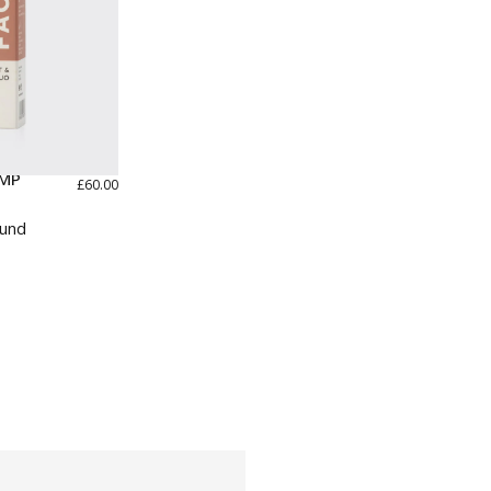
UMP
£60.00
 und