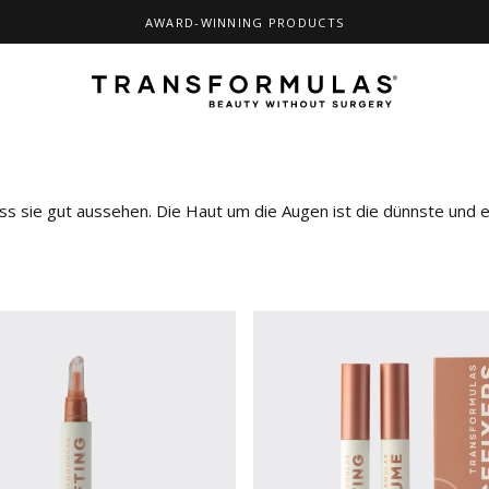
AWARD-WINNING PRODUCTS
Pause Diashow
Transformulas
dass sie gut aussehen. Die Haut um die Augen ist die dünnste und 
nsere Produkte zu perfektionieren, damit Sie sich in Ihrer Haut r