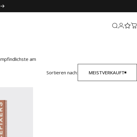
Suche
Login
W
empfindlichste am
undum wohlfühlen.
Sortieren nach:
MEISTVERKAUFT